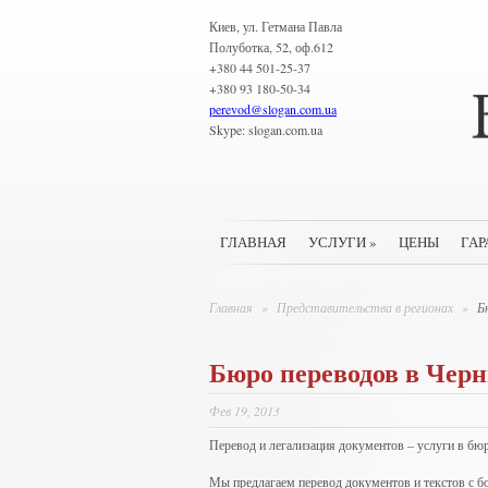
Киев, ул. Гетмана Павла
Полуботка, 52, оф.612
+380 44 501-25-37
+380 93 180-50-34
perevod
@
slogan.com.ua
Skype: slogan.com.ua
ГЛАВНАЯ
УСЛУГИ
»
ЦЕНЫ
ГАР
Главная
»
Представительства в регионах
»
Бю
Бюро переводов в Черн
Фев 19, 2013
Перевод и легализация документов – услуги в бю
Мы предлагаем перевод документов и текстов с бо