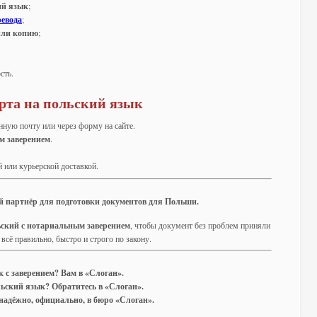
ий язык
;
ревода
;
или копию
;
сть.
орта на польский язык
нную почту или через форму на сайте.
м заверением
.
 или курьерской доставкой.
й партнёр для подготовки документов для Польши.
ьский с нотариальным заверением
, чтобы документ без проблем приняли
всё правильно, быстро и строго по закону.
к с заверением? Вам в «Слоган».
ьский язык? Обратитесь в «Слоган».
надёжно, официально, в бюро «Слоган».