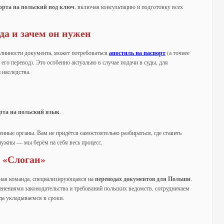
орта на польский под ключ
, включая консультацию и подготовку всех
да и зачем он нужен
длинности документа, может потребоваться
апостиль на паспорт
(а точнее
го перевод). Это особенно актуально в случае подачи в суды, для
 наследства.
рта на польский язык
.
ные органы. Вам не придётся самостоятельно разбираться, где ставить
 нужны — мы берём на себя весь процесс.
 «Слоган»
ная команда, специализирующаяся на
переводах документов для Польши
.
нениями законодательства и требований польских ведомств, сотрудничаем
да укладываемся в сроки.