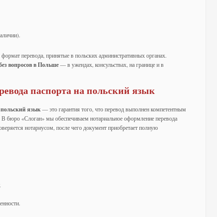
наличии).
формат перевода, принятые в польских административных органах.
ез вопросов в Польше
— в ужендах, консульствах, на границе и в
ревода паспорта на польский язык
 польский язык
— это гарантия того, что перевод выполнен компетентным
. В бюро «Слоган» мы обеспечиваем нотариальное оформление перевода
оверяется нотариусом, после чего документ приобретает полную
;
енности.