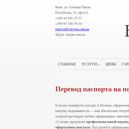
Киев, ул. Гетмана Павла
Полуботка, 52, оф.612
+380 44 501-25-37
+380 93 180-50-34
perevod
@
slogan.com.ua
Skype: slogan.com.ua
ГЛАВНАЯ
УСЛУГИ
»
ЦЕНЫ
ГАР
Перевод паспорта на п
Если вы планируете поездку в Польшу, оформлени
покупку недвижимости — вам обязательно потре
основой при подаче любых официальных заявлений
«Слоган» предлагает
профессиональный перевод
оформления апостиля
. Всё делается официально