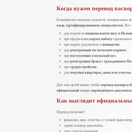
Когда нужен перевод паспо
Большинство польских ведомств, нотариальных ко
язык сертифицированным специалистом
. Вот
для подачи на
национальную визу в Польш
при оформлении
карты побыту
(временного 
при подаче документов в
воеводство
;
для
репатриации по польским корням
;
при
поступлении в польский вуз
;
при
регистрации брака с гражданином П
при
трудоустройстве
;
для
покупки квартиры, дома или участка
Для этих целей важно, чтобы
перевод паспорта 
официальный статус переведённого документа
Как выглядит официальный
Перевод включает:
фамилию, имя, отчество (с точной транслитер
серию и номер документа;
дату и место рождения;