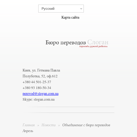
Русский
Карта сайта
Киев, ул. Гетмана Павла
Полуботка, 52, оф.612
+380 44 501-25-37
+380 93 180-50-34
perevod
@
slogan.com.ua
Skype: slogan.com.ua
Главная
»
Новости
»
Объединение с бюро переводов
Апрель