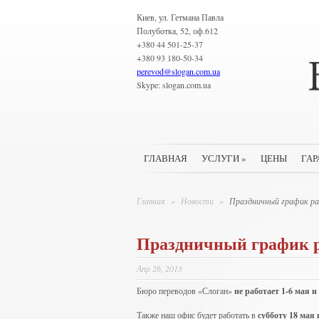
Киев, ул. Гетмана Павла
Полуботка, 52, оф.612
+380 44 501-25-37
+380 93 180-50-34
perevod
@
slogan.com.ua
Skype: slogan.com.ua
ГЛАВНАЯ
УСЛУГИ
»
ЦЕНЫ
ГАР
Главная
»
Новости
»
Праздничный график ра
Праздничный график р
Апр 26, 2013
Бюро переводов «Слоган»
не работает 1-6 мая и
Также наш офис будет работать в
субботу 18 мая