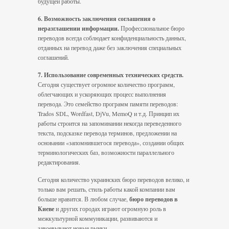
будущей работы.
6. Возможность заключения
соглашения о
неразглашении информации.
Профессиональное бюро
переводов всегда соблюдает конфиденциальность данных,
отданных на перевод даже без заключения специальных
соглашений.
7. Использование современных технических средств.
Сегодня существует огромное количество программ,
облегчающих и ускоряющих процесс выполнения
перевода. Это семейство программ памяти переводов:
Trados SDL, Wordfast, DjVu, MemoQ и т.д. Принцип их
работы строится на запоминании некогда переведенного
текста, подсказке перевода терминов, предложении на
основании «запомнившегося перевода», создании общих
терминологических баз, возможности параллельного
редактирования.
Сегодня количество украинских бюро переводов велико, и
только вам решать, стиль работы какой компании вам
больше нравится. В любом случае,
бюро переводов в
Киеве
и других городах играют огромную роль в
межкультурной коммуникации, развиваются и
завоевывают новые рынки.