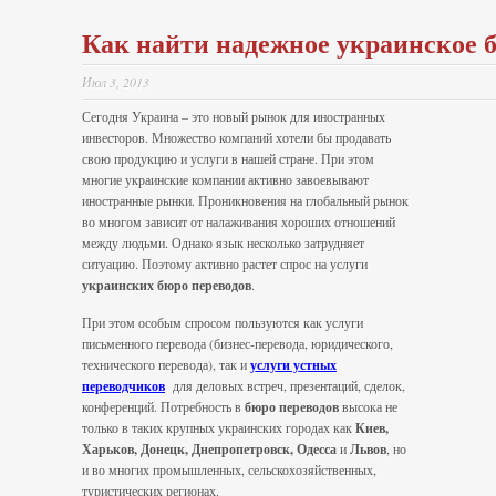
Как найти надежное украинское 
Июл 3, 2013
Сегодня Украина – это новый рынок для иностранных
инвесторов. Множество компаний хотели бы продавать
свою продукцию и услуги в нашей стране. При этом
многие украинские компании активно завоевывают
иностранные рынки. Проникновения на глобальный рынок
во многом зависит от налаживания хороших отношений
между людьми. Однако язык несколько затрудняет
ситуацию. Поэтому активно растет спрос на услуги
украинских бюро переводов
.
При этом особым спросом пользуются как услуги
письменного перевода (бизнес-перевода, юридического,
технического перевода), так и
услуги устных
переводчиков
для деловых встреч, презентаций, сделок,
конференций. Потребность в
бюро переводов
высока не
только в таких крупных украинских городах как
Киев,
Харьков, Донецк, Днепропетровск, Одесса
и
Львов
, но
и во многих промышленных, сельскохозяйственных,
туристических регионах.