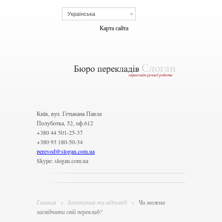
Українська
Карта сайта
Київ, вул. Гетьмана Павла
Полуботка, 52, оф.612
+380 44 501-25-37
+380 93 180-50-34
perevod
@
slogan.com.ua
Skype: slogan.com.ua
Главная
»
Запитання та відповіді
»
Чи можна
засвідчити свій переклад?