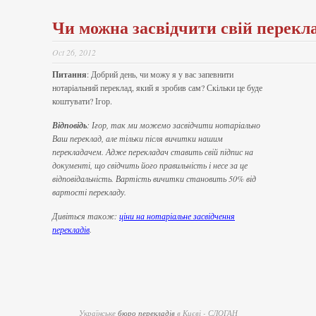
Чи можна засвідчити свій перекл
Oct 26, 2012
Питання
: Добрий день, чи можу я у вас запевнити
нотаріальний переклад, який я зробив сам? Скільки це буде
коштувати? Ігор.
Відповідь
: Ігор, так ми можемо засвідчити нотаріально
Ваш переклад, але тільки після вичитки нашим
перекладачем. Адже перекладач ставить свій підпис на
документі, що свідчить його правильність і несе за це
відповідальність. Вартість вичитки становить 50% від
вартості перекладу.
Дивіться також:
ціни на нотаріальне засвідчення
перекладів
.
Українське
бюро перекладів
в Києві - СЛОГАН