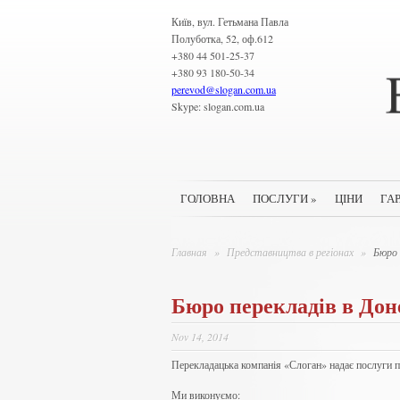
Київ, вул. Гетьмана Павла
Полуботка, 52, оф.612
+380 44 501-25-37
+380 93 180-50-34
perevod
@
slogan.com.ua
Skype: slogan.com.ua
ГОЛОВНА
ПОСЛУГИ
»
ЦІНИ
ГАР
Главная
»
Представництва в регіонах
»
Бюро 
Бюро перекладів в До
Nov 14, 2014
Перекладацька компанія «Слоган» надає послуги п
Ми виконуємо: