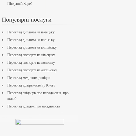
Південній Кореї
Популярні послуги
Переклад диплома на німецьку
Переклад диплома на польську
Переклад диплома на англійську
Переклад паспорта на німецьку
Переклад паспорта на польську
Переклад паспорта на англійську
Переклад медичних довідок
Переклад довіреностей у Києві
Переклад свідоцтв про народження, про
шлюб
Переклад довідок про несудимість