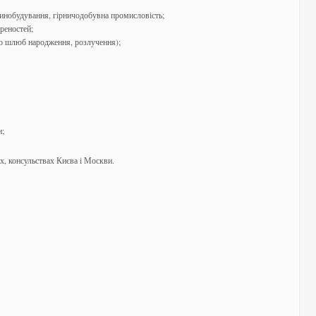
шинобудування, гірничодобувна промисловість;
реностей;
ро шлюб народження, розлучення);
и;
ах, консульствах Києва і Москви.