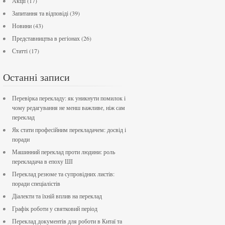
Акції
(17)
Запитання та відповіді
(39)
Новини
(43)
Представництва в регіонах
(26)
Статті
(17)
Останні записи
Перевірка перекладу: як уникнути помилок і
чому редагування не менш важливе, ніж сам
переклад
Як стати професійним перекладачем: досвід і
поради
Машинний переклад проти людини: роль
перекладача в епоху ШІ
Переклад резюме та супровідних листів:
поради спеціалістів
Діалекти та їхній вплив на переклад
Графік роботи у святковий період
Переклад документів для роботи в Китаї та