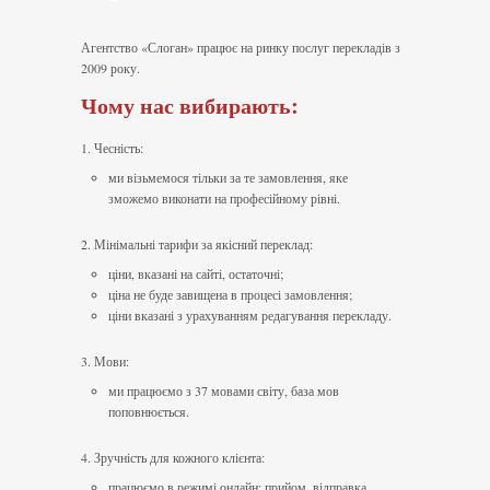
Агентство «Слоган» працює на ринку послуг перекладів з
2009 року.
Чому нас вибирають:
1. Чесність:
ми візьмемося тільки за те замовлення, яке
зможемо виконати на професійному рівні.
2. Мінімальні тарифи за якісний переклад:
ціни, вказані на сайті, остаточні;
ціна не буде завищена в процесі замовлення;
ціни вказані з урахуванням редагування перекладу.
3. Мови:
ми працюємо з 37 мовами світу, база мов
поповнюється.
4. Зручність для кожного клієнта:
працюємо в режимі онлайн: прийом, відправка,