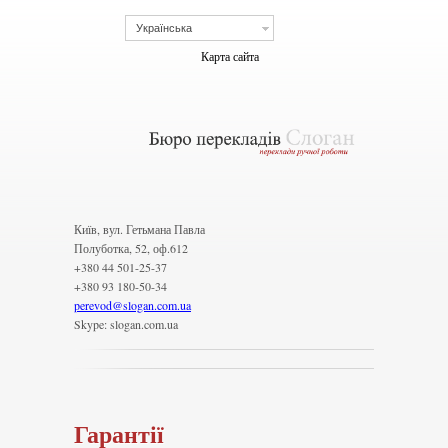
Українська
Карта сайта
Київ, вул. Гетьмана Павла
Полуботка, 52, оф.612
+380 44 501-25-37
+380 93 180-50-34
perevod
@
slogan.com.ua
Skype: slogan.com.ua
Гарантії