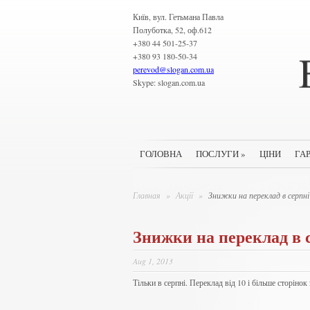
Київ, вул. Гетьмана Павла
Полуботка, 52, оф.612
+380 44 501-25-37
+380 93 180-50-34
perevod
@
slogan.com.ua
Skype: slogan.com.ua
ГОЛОВНА
ПОСЛУГИ
»
ЦІНИ
ГАР
Главная
»
Акції
»
Знижки на переклад в серпні
Знижки на переклад в 
Aug 1, 2013
Тільки в серпні. Переклад від 10 і більше сторінок