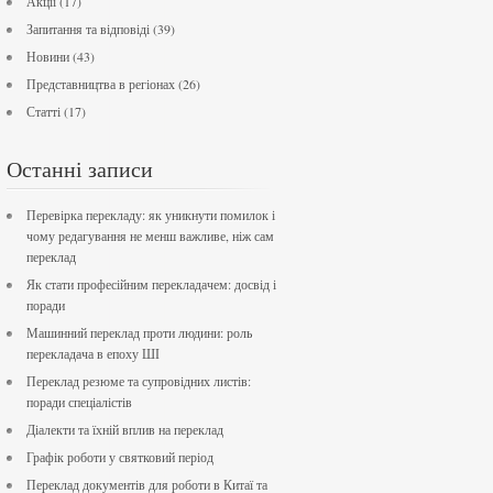
Акції
(17)
Запитання та відповіді
(39)
Новини
(43)
Представництва в регіонах
(26)
Статті
(17)
Останні записи
Перевірка перекладу: як уникнути помилок і
чому редагування не менш важливе, ніж сам
переклад
Як стати професійним перекладачем: досвід і
поради
Машинний переклад проти людини: роль
перекладача в епоху ШІ
Переклад резюме та супровідних листів:
поради спеціалістів
Діалекти та їхній вплив на переклад
Графік роботи у святковий період
Переклад документів для роботи в Китаї та