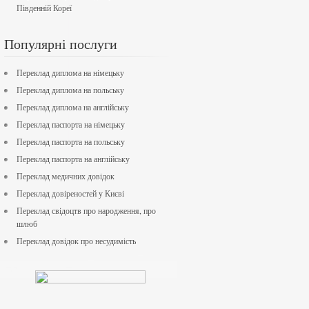
Південній Кореї
Популярні послуги
Переклад диплома на німецьку
Переклад диплома на польську
Переклад диплома на англійську
Переклад паспорта на німецьку
Переклад паспорта на польську
Переклад паспорта на англійську
Переклад медичних довідок
Переклад довіреностей у Києві
Переклад свідоцтв про народження, про
шлюб
Переклад довідок про несудимість